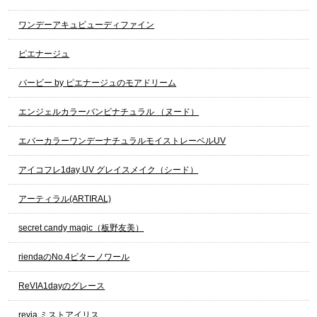
ワンデーアキュビューディファイン
ピエナージュ
バービー by ピエナージュのモアドリーム
エンジェルカラーバンビナチュラル （ヌード）
エバーカラーワンデーナチュラルモイストレーベルUV
アイコフレ1day UV グレイスメイク（シード）
アーティラル(ARTIRAL)
secret candy magic（板野友美）
riendaのNo.4ビターノワール
ReVIA1dayのグレース
revia ミストアイリス