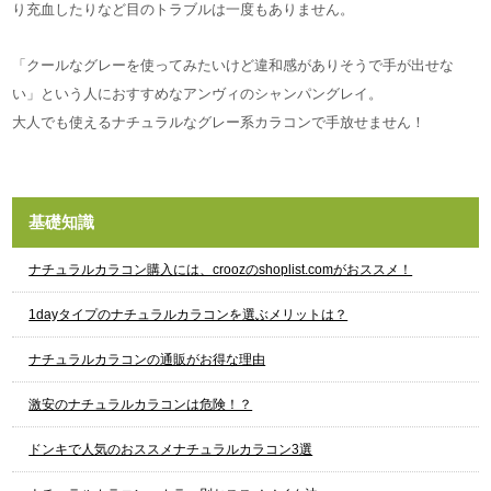
り充血したりなど目のトラブルは一度もありません。
「クールなグレーを使ってみたいけど違和感がありそうで手が出せな
い」という人におすすめなアンヴィのシャンパングレイ。
大人でも使えるナチュラルなグレー系カラコンで手放せません！
基礎知識
ナチュラルカラコン購入には、croozのshoplist.comがおススメ！
1dayタイプのナチュラルカラコンを選ぶメリットは？
ナチュラルカラコンの通販がお得な理由
激安のナチュラルカラコンは危険！？
ドンキで人気のおススメナチュラルカラコン3選