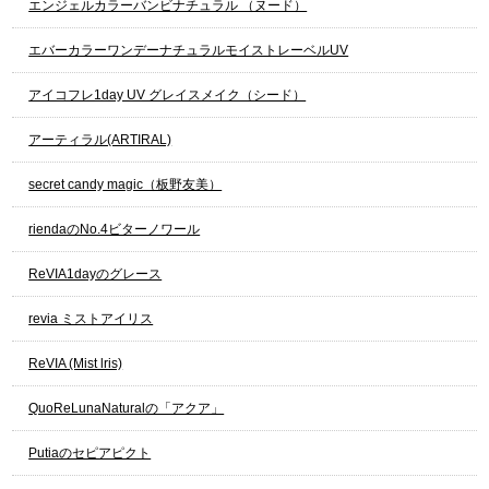
エンジェルカラーバンビナチュラル （ヌード）
エバーカラーワンデーナチュラルモイストレーベルUV
アイコフレ1day UV グレイスメイク（シード）
アーティラル(ARTIRAL)
secret candy magic（板野友美）
riendaのNo.4ビターノワール
ReVIA1dayのグレース
revia ミストアイリス
ReVIA (Mist lris)
QuoReLunaNaturalの「アクア」
Putiaのセピアピクト