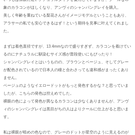
象のカラコンがほしくなり、アンヴィのシャンパングレイを購入。
美しく年齢を重ねている梨花さんがイメージモデルということもあり、
アラサーの私でも安心できるはず！という期待を見事に叶えてくれまし
た。
まずは着色直径ですが、13.4mmなので盛りすぎず、カラコンを着けてい
るのにナチュラルに馴染むサイズ感が普段使いにもぴったり！
シャンパングレイとはいうものの、ブラウンとベージュ、そしてグレー
が配色されているので日本人の瞳と合わさっても違和感がまったくあり
ません。
ベージュのようなイエロードットがもっと発色するかな？と思っていま
したが、こちらの発色は控えめでした。
裸眼の色によって発色が異なるカラコンは少なくありませんが、アンヴ
ィのシャンパングレイは黒目がちの人はよりクールに仕上がると思いま
す。
私は裸眼が暗めの色なので、グレーのドットが星空のように見えるのが