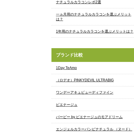
ナチュラルカラコンレポ2選
一ヵ月用のナチュラルカラコンを選ぶメリット
は？
1年用のナチュラルカラコンを選ぶメリットは？
ブランド比較
1Day TeAmo
（ロデオ）PINKYDEVIL ULTRABIG
ワンデーアキュビューディファイン
ピエナージュ
バービー by ピエナージュのモアドリーム
エンジェルカラーバンビナチュラル （ヌード）