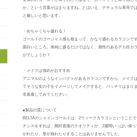
か」という言葉がはまりますね。とはいえ、ナチュラル系等で
と厳しいと思います。
・めちゃくちゃ盛れる！
ゴールドのゴージャス感も相まって、かなり盛れるカラコンで
面白いところ。単純に盛るだけではなく、個性のあるデカ目カ
がでしょうか？
・メイクは強めがおすすめ
アニマルのようなインパクトがあるカラコンですから、メイク
てそうな女の子をイメージしてメイクすると、バッチリはまり
非装着してみてください。
●製品の質について
BELTAのシャインゴールドは、2ウィークカラコンということ
ナンスをすれば、開封直後のクオリティが、2週間いっぱい保っ
がれたり、形が崩れたりすることはありませんでした。