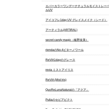
エバーカラーワンデーナチュラルモイストレー
ルUV
アイコフレ1day UV グレイスメイク（シード）
アーティラル(ARTIRAL)
secret candy magic（板野友美）
riendaのNo.4ビターノワール
ReVIA1dayのグレース
revia ミストアイリス
ReVIA (Mist lris)
QuoReLunaNaturalの「アクア」
Putiaのセピアピクト