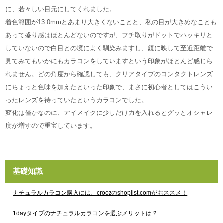
に、若々しい目元にしてくれました。
着色範囲が13.0mmとあまり大きくないことと、私の目が大きめなことも
あって盛り感はほとんどないのですが、フチ取りがドットでハッキリと
していないので白目との境によく馴染みますし、鏡に映して至近距離で
見てみてもいかにもカラコンをしていますという印象がほとんど感じら
れません。どの角度から確認しても、クリアタイプのコンタクトレンズ
にちょっと色味を加えたといった印象で、まさに初心者としてはこうい
ったレンズを待っていたというカラコンでした。
変化は僅かなのに、アイメイクに少しだけ力を入れるとグッとオシャレ
度が増すので重宝しています。
基礎知識
ナチュラルカラコン購入には、croozのshoplist.comがおススメ！
1dayタイプのナチュラルカラコンを選ぶメリットは？