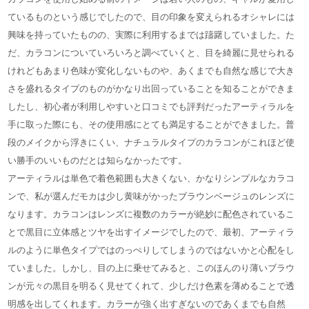
ているものという感じでしたので、目の印象を変えられるオシャレには
興味を持っていたものの、実際に利用するまでは躊躇していました。た
だ、カラコンについていろいろと調べていくと、目を綺麗に見せられる
けれどもあまり色味が変化しないものや、あくまでも自然な感じで大き
さを盛れるタイプのものがかなり出回っていることを知ることができま
したし、初心者が利用しやすいと口コミでも評判だったアーティラルを
手に取った際にも、その使用感にとても満足することができました。普
段のメイクから浮きにくい、ナチュラルタイプのカラコンがこれほど使
い勝手のいいものだとは知らなかったです。
アーティラルは単色で着色範囲も大きくない、かなりシンプルなカラコ
ンで、私が選んだモカは少し黄味がかったブラウンベージュのレンズに
なります。カラコンはレンズに複数のカラーが絶妙に配色されているこ
とで黒目に立体感とツヤを出すイメージでしたので、最初、アーティラ
ルのように単色タイプではのっぺりしてしまうのではないかと心配をし
ていました。しかし、目の上に乗せてみると、このほんのり薄いブラウ
ンが元々の黒目を明るく見せてくれて、少しだけ色素を薄めることで透
明感を出してくれます。カラーが強く出すぎないのであくまでも自然