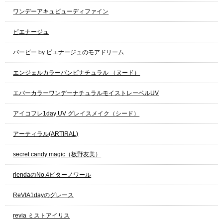
ワンデーアキュビューディファイン
ピエナージュ
バービー by ピエナージュのモアドリーム
エンジェルカラーバンビナチュラル （ヌード）
エバーカラーワンデーナチュラルモイストレーベルUV
アイコフレ1day UV グレイスメイク（シード）
アーティラル(ARTIRAL)
secret candy magic（板野友美）
riendaのNo.4ビターノワール
ReVIA1dayのグレース
revia ミストアイリス